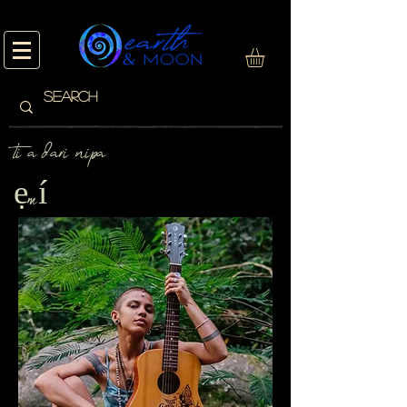
ti a dari nipa
ẹmí